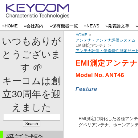
»HOME
»会社案内
»保有機器一覧
»NEWS
»発表論文等
HOME
いつもありが
アンテナ・アンテナ評価システム
EMI測定アンテナ
アンテナ評価・伝送特性測定サービ
とうございま
EMI測定アンテナ
す 🌱
Model No.
ANT46
キーコムは創
Feature
立30周年を迎
えました
EMI測定に特化した各種アン
グペリアンテナ、ホーンアン