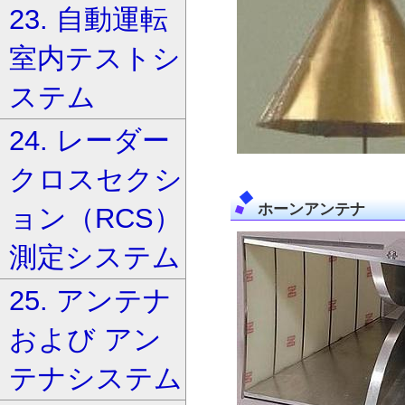
23. 自動運転
室内テストシ
ステム
24. レーダー
クロスセクシ
ホーンアンテナ
ョン（RCS）
測定システム
25. アンテナ
および アン
テナシステム