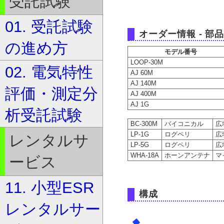
受託試験
01. 受託試験
オーダー情報 - 
の進め方
モデル番号
LOOP-30M
02. 電気特性
AJ 60M
AJ 140M
評価・測定分
AJ 400M
AJ 1G
析受託試験
BC-300M
バイコニカル
広
LP-1G
ログペリ
広
レンタルサ
LP-5G
ログペリ
広
WHA-18A
ホーンアンテナ
マ
ービス
11. 小型ESR
構成
レンタルサー