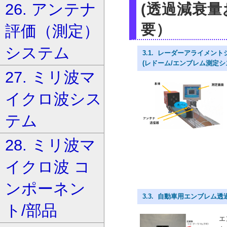
26. アンテナ
(透過減衰
要）
評価（測定）
システム
3.1. レーダーアライメントシ
(レドーム/エンブレム測定システ
27. ミリ波マ
イクロ波シス
テム
28. ミリ波マ
イクロ波 コ
ンポーネン
3.3. 自動車用エンブレム透過歪
ト/部品
エ