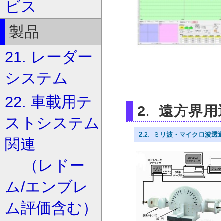
ビス
製品
21. レーダー
システム
22. 車載用テ
2. 遠方界
ストシステム
2.2. ミリ波・マイクロ波
関連
（レドー
ム/エンブレ
ム評価含む）