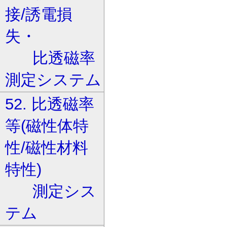
接/誘電損
失・
比透磁率
測定システム
52. 比透磁率
等(磁性体特
性/磁性材料
特性)
測定シス
テム