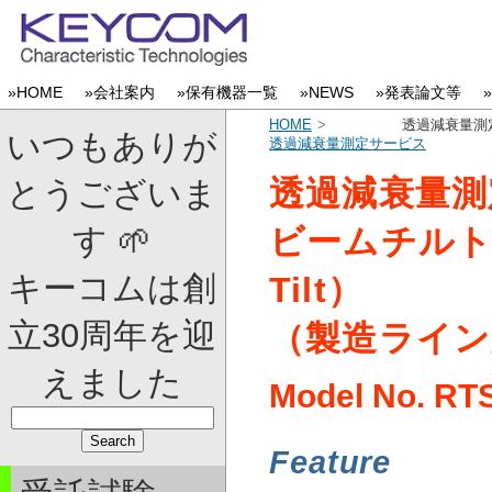
»HOME
»会社案内
»保有機器一覧
»NEWS
»発表論文等
HOME
透過減衰量測
いつもありが
透過減衰量測定サービス
透過減衰量測
とうございま
す 🌱
ビームチルト測定
キーコムは創
Tilt）
立30周年を迎
（製造ライン
えました
Model No.
RT
Feature