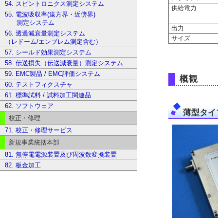
54. スピントロニクス測定システム
供給電力
55. 電波吸収率(遠方界・近傍界)
測定システム
出
56. 透過減衰量測定システム
サイズ
（レドーム/エンブレム測定含む）
57. シールド効果測定システム
58. 伝送損失（伝送減衰量）測定システム
59. EMC製品 / EMC評価システム
概観
60. テストフィクスチャ
61. 標準試料 / 試料加工関連品
62. ソフトウェア
薄型タイプ 6
校正・修理
71. 校正・修理サービス
新規事業統括本部
81. 無停電電源装置及び周波数変換装置
82. 板金加工