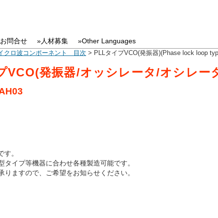
»お問合せ
»人材募集
»Other Languages
イクロ波コンポーネント 目次
> PLLタイプVCO(発振器)(Phase lock loop type Var
プVCO(発振器/オッシレータ/オシレータ
AH03
Oです。
型タイプ等機器に合わせ各種製造可能です。
承りますので、ご希望をお知らせください。