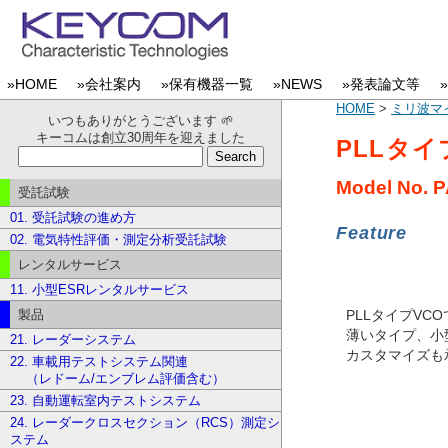
»HOME
»会社案内
»保有機器一覧
»NEWS
»発表論文等
HOME
>
ミリ波マ
いつもありがとうございます 🌱
キーコムは創立30周年を迎えました
PLLタイ
Model No.
P
受託試験
01. 受託試験の進め方
Feature
02. 電気特性評価・測定分析受託試験
レンタルサービス
11. 小型ESRレンタルサービス
製品
PLLタイプVC
薄いタイプ、小
21. レーダーシステム
カスタマイズも
22. 車載用テストシステム関連
（レドーム/エンブレム評価含む）
23. 自動運転室内テストシステム
24. レーダークロスセクション（RCS）測定シ
ステム