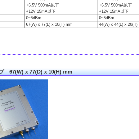
+6.5V 500mA以下
+6.5V 500mA以下
+12V 15mA以下
+12V 15mA以下
力
0~5dBm
0~5dBm
67(W) x 77(L) x 10(H) mm
44(W) x 44(L) x 20(H
7(W) x 77(D) x 10(H) mm