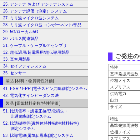
25. アンテナ および アンテナシステム
26. アンテナ評価（測定）システム
27. ミリ波マイクロ波システム
28. ミリ波マイクロ波 コンポーネント/部品
29. 5G/ローカル5G
30. パルス関連製品
31. ケーブル・ケーブルアセンブリ
32. 超低温用/超電導用/超伝導用製品
ご発注の
33. 真空用製品
34. セイフティシステム
特性
35. センサー
基準発振周波数
位相ノイズ a
製品 [材料・物質特性評価]
スプリア
41. ESR / EPR (電子スピン共鳴)測定システム
供給電力
42. 電気化学インピーダンス法
出
製品 [電気材料定数/特性評価 ]
サイズ
51. 比誘電率・誘電正接/誘電損失・
比透磁率測定システム
特性
52. 比透磁率等(磁性体特性/磁性材料特性)
基準発振周波数
測定システム
位相ノイズ at
53. 比導電率(電気伝導率)測定システム
スプリア