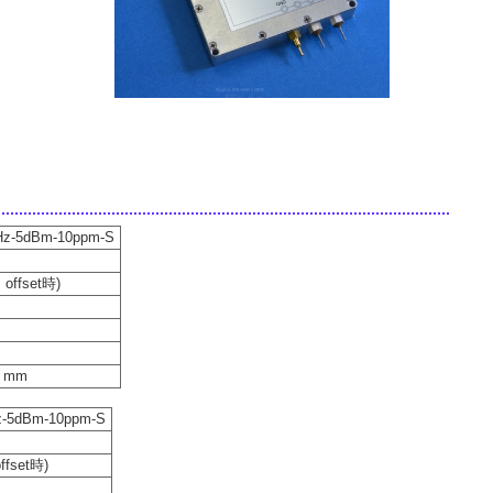
Hz-5dBm-10ppm-S
offset時)
H) mm
-5dBm-10ppm-S
ffset時)